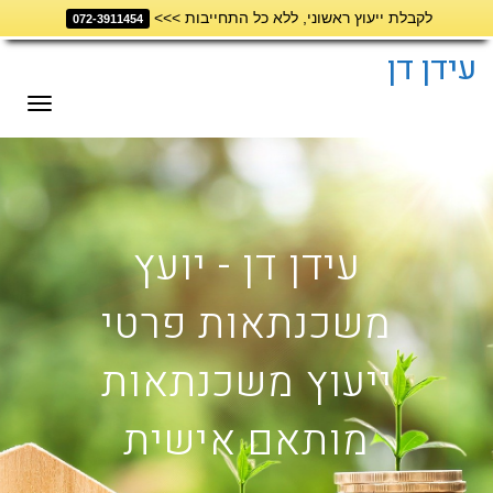
לקבלת ייעוץ ראשוני, ללא כל התחייבות >>>
072-3911454
דילוג
לתוכן
עידן דן
תפריט
עידן דן - יועץ
משכנתאות פרטי
ייעוץ משכנתאות
מותאם אישית