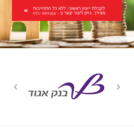
לקבלת ייעוץ ראשוני, ללא כל התחייבות
מצידך, ניתן ליצור קשר ב - 072-3911454