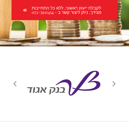
לקבלת ייעוץ ראשוני, ללא כל התחייבות
מצידך, ניתן ליצור קשר ב - 072-3911454