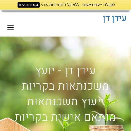
לקבלת ייעוץ ראשוני, ללא כל התחייבות >>>
072-3911454
דילוג
לתוכן
עידן דן
תפריט
עידן דן - יועץ
משכנתאות בקריות
ייעוץ משכנתאות
מותאם אישית בקריות