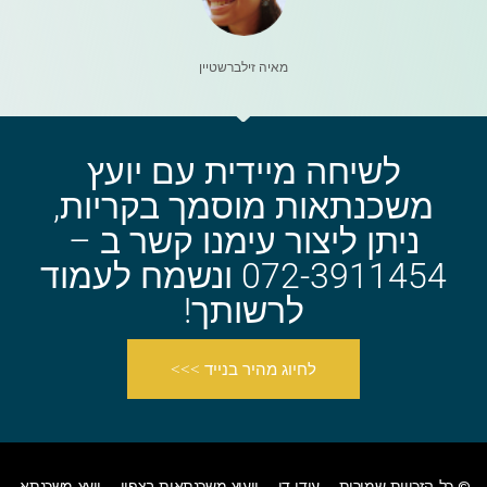
מאיה זילברשטיין
לשיחה מיידית עם יועץ
משכנתאות מוסמך בקריות,
ניתן ליצור עימנו קשר ב –
072-3911454 ונשמח לעמוד
לרשותך!
לחיוג מהיר בנייד >>>
© כל הזכויות שמורות – עידן דן –
ייעוץ משכנתאות בצפון
– יועץ משכנתא