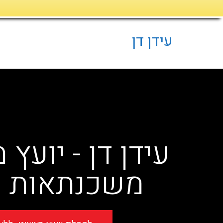
דילוג
לתוכן
עידן דן
עידן דן - יועץ
משכנתאות מ