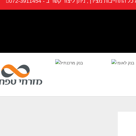
תחייבות מצידך, ניתן ליצור קשר ב - 072-3911454