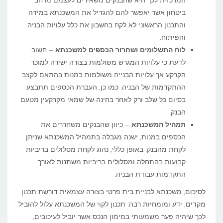
המרכזית לכך היא שהבנקים משאירים לעצמם מרחב
ביטחון אשר יאפשר להם להגדיל את המשכנתא במידה
והתכנון הראשוני לא לקח בחשבון את כלל עלויות הבניה
והפיתוח.
לוח התשלומים ושחרור הכספים למשכנתא
– חשוב
לדעת כי עלויות המגרש משולמות בצורה ישירה למוכר
הקרקע אך עלויות הבנייה משולמות במנות בהתאם לקצב
ההתקדמות של הבניה. כמו כן, העברת הכספים תתבצע
בסיום כל שלב ורק לאחר בחינה של שמאי מקרקעין מטעם
הבנק.
תמהיל המשכנתא
– כיוון שהבנקים משחררים את
הכספים במנות, ישנה מגבלה בתמהיל המשכנתא שניתן
לקחת מהבנק. באופן כללי, נהוג לקחת מסלולים בריביות
קבועות בהתחלה ומסלולים בריביות משתנות לאורך
התקדמות עבודת הבניה.
לסיכום, משכנתא לבניית בית פרטי בצורה עצמאית דורשת תכנון
מקדים, ידע ומומחיות רבה. תכנון לקוי של המשכנתא עלול להוביל
לכך שיהיה פער משמעותי במימון הנכס אשר יוביל לעיכובים,