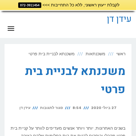
לקבלת ייעוץ ראשוני, ללא כל התחייבות >>>
072-3911454
דילוג
לתוכן
עידן דן
תפריט
ראשי
משכנתאות
משכנתא לבניית בית פרטי
משכנתא לבניית בית
פרטי
על
27 ביולי 2020
8:54
סגור לתגובות
עידן דן
משכנתא
לבניית
בשנים האחרונות, יותר ויותר אנשים מעדיפים לוותר על קניית בית
בית
פרטי מקבלן ובוחרים לבנות את בית החלומות שלהם בצורה