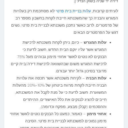
דירה יד שניה בשוק הנדל"ן.
לעיתים קרובות,
עלות בניית בית פרטי
לא מסתכמת רק בעלויות
המגרש והבניה כך שהמשכנתא חייבת לקחת בחשבון מספר רב
של פרמטרים. לרוב כאשר נתכנן משכנתא לבניית בית פרטי, נשים
דגש על הפרמטרים הבאים:
עלות המגרש
– כיום, ניתן לקחת משכנתא לרכישת
המגרש אשר עליו יוקם הבית החדש. חשוב לדעת כי
הבנקים לא נוטים לאשר אחוזי מימון גבוהים מעל 75%
לרכישת המגרש משום שבהשוואה לרכישת דירה/בית קיים
מדובר בסיכון גדול יותר עבורם.
עלות הבניה
– לקיחת משכנתא אשר תכסה את עלויות
הבניה חייבת לקחת מרווח ביטחון של 10%-20% מהעלות
המשוערת. חשוב לדעת כי על מנת לקבל את המשכנתא,
חייבים להציג לבנקים את כלל האישורים, ההיתרים
וההסכמים (קבלן מבצע, מפקח וכדומה).
אחוזי מימון
– כאמור, כמעט כל הבנקים נוטים לאשר אחוזי
מימון נמוכים למשכנתא לבניית בית פרטי. הסיבה