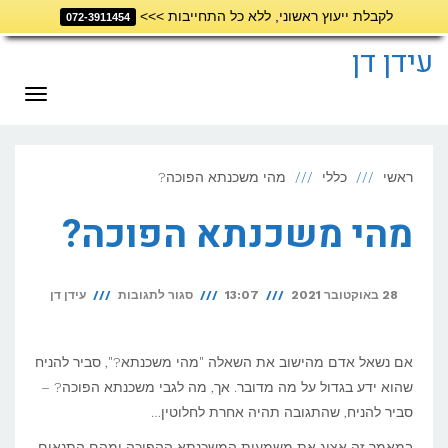
לקבלת ייעוץ ראשוני, ללא כל התחייבות >>>
072-3911454
דילוג
לתוכן
עידן דן
תפריט
ראשי
כללי
מהי משכנתא הפוכה?
מהי משכנתא הפוכה?
על
28 באוקטובר 2021
13:07
סגור לתגובות
עידן דן
מהי
משכנתא
אם נשאל אדם מהישוב את השאלה "מהי משכנתא?", סביר להניח
הפוכה?
שהוא ידע בגדול על מה מדובר. אך, מה לגבי משכנתא הפוכה? –
סביר להניח, שהתגובה תהיה אחרת לחלוטין…
במאמר זה אציג את משמעות המשכנתא ההפוכה ומהם התנאים