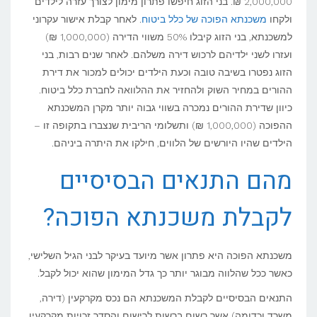
2,000,000 ₪. בני הזוג חיפשו פתרון מימון לצורך עזרה לילדים
ולקחו
משכנתא הפוכה של כלל ביטוח
. לאחר קבלת אישור עקרוני
למשכנתא, בני הזוג קיבלו 50% משווי הדירה (1,000,000 ₪)
ועזרו לשני ילדיהם לרכוש דירה משלהם. לאחר שנים רבות, בני
הזוג נפטרו בשיבה טובה וכעת הילדים יכולים למכור את דירת
ההורים במחיר השוק ולהחזיר את ההלוואה לחברת כלל ביטוח.
כיוון שדירת ההורים נמכרה בשווי גבוה יותר מקרן המשכנתא
ההפוכה (1,000,000 ₪) ותשלומי הריבית שנצברו בתקופה זו –
הילדים שהיו היורשים של הלווים, חילקו את היתרה ביניהם.
מהם התנאים הבסיסיים
לקבלת משכנתא הפוכה?
משכנתא הפוכה היא פתרון אשר מיועד בעיקר לבני הגיל השלישי,
כאשר ככל שהלווה מבוגר יותר כך גדל המימון שהוא יכול לקבל.
התנאים הבסיסיים לקבלת המשכנתא הם נכס מקרקעין (דירה,
משרד וכדומה) אשר רשום ברשות לרישום והסדר זכויות מקרקעין