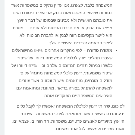
המשפחה בלבד. לצערנו, אנו עדיין נתקלים במשפחות אשר
בטוחות שיועצי המשכנתאות בבנק או יועצי הביטוח רואים
את טובתם האישית ולא מבינים שבסופו של דבר היועץ
מייצג את הבנק או את חברת הביטוח ולא אותם! – מטרתו
היא לייצר מקסימום רווח לבנק או לחברת הביטוח ולא
ליצור התאמה לצרכים האישיים שלך.
מתודה סדורה
– לפי מחקרים אחרונים, 94% מהישראלים
שעברו תהליכי ייעוץ לכלכלת המשפחה דיווחו על שיפור
כלשהו בניהול תזרים המזומנים שלהם וכ – 67% דיווחו על
שיפור משמעותי. ייעוץ כלכלי למשפחות מתנהל על פי
מודלים מוכחים, מותאמים אישית ונכונים אשר עוזרים
למשפחה להתנהל בצורה בריאה, מאוזנת ומתואמת עם
האירועים המשפחתיים הפוקדים אותה.
לסיכום, שירותי ייעוץ לכלכלת המשפחה יאפשרו לך לקבל כלים,
ידע והדרכה אישית אשר מותאמת לצרכי המשפחה– שירותי
הייעוץ מיועדים לאנשים פרטיים, משפחות, חד הוריים, עצמאיים,
זוגות צעירים ולמעשה לכל אחד מאיתנו.