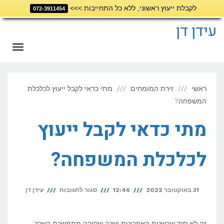
לקבלת ייעוץ ראשוני, ללא כל התחייבות >>>
072-3911454
דילוג
לתוכן
עידן דן
תפריט
ראשי
זירת המומחים
מתי כדאי לקבל ייעוץ לכלכלת
המשפחה?
מתי כדאי לקבל ייעוץ
לכלכלת המשפחה?
על
31 באוקטובר 2022
12:46
סגור לתגובות
עידן דן
מתי
כדאי
זה לא סוד שבשנים האחרונות ישנה שחיקה מתמשכת בשכר